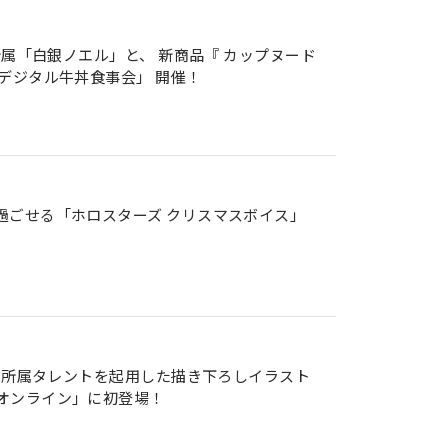
所属「白銀ノエル」と、 新商品『 カップヌード
デジタル牛丼食事会」 開催！
過ごせる「ホロスターズ クリスマスボイス」
！
」、所属タレントを起用した描き下ろしイラスト
オンライン」に初登場！