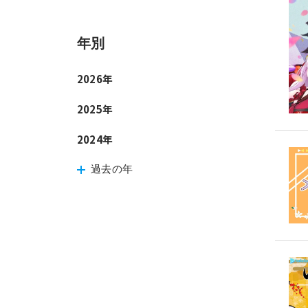
年別
2026
年
2025
年
2024
年
過去の年