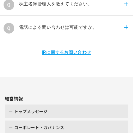
点では配当実施の可能性及びその実施時期等につい
お取引のある証券会社へお問い合わせください。
株主名簿管理人を教えてください。
ては未定であります。
三菱UFJ信託銀行株式会社です。
電話による問い合わせは可能ですか。
大変恐れ入りますが、口頭でのご説明による齟齬を
IRに関するお問い合わせ
防ぐために、当社は電話対応をしておりません。
ご用意しておりますよくある質問をご確認いただい
ても問題が解決しない場合、「お問い合わせ」から
ご照会をお願いいたします。
経営情報
トップメッセージ
コーポレート・ガバナンス