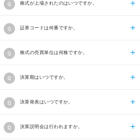
当社Webサイト内の「
事業
」に掲載しておりますの
株式が上場されたのはいつですか。
で、そちらをご参照ください。
2023年3月27日に、東京証券取引所グロース市場に
証券コードは何番ですか。
上場しました。
5253です。
株式の売買単位は何株ですか。
100株単位です。
決算期はいつですか。
決算期は毎年3月末日です。
決算発表はいつですか。
「
IRカレンダー
」をご覧ください。
決算説明会は行われますか。