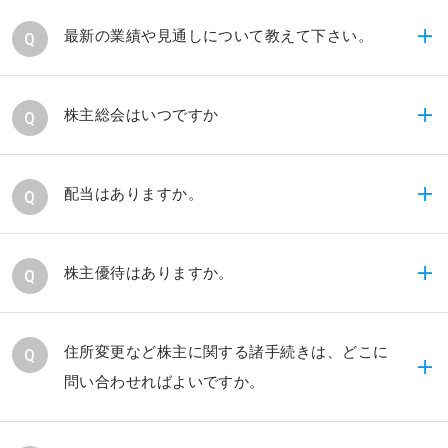
「
IRカレンダー
」をご覧ください。
最新の業績や見通しについて教えて下さい。
「
財務ハイライト
」や「
IRライブラリ
」をご覧くだ
株主総会はいつですか
さい。
毎年6月に開催する予定です。
配当はありますか。
当社は株主に対する利益還元と同時に、財務体質の
株主優待はありますか。
強化及び競争力の確保を経営の重要課題と位置づけ
ております。現在、当社は成長過程にあり、内部留
現時点では、株主優待制度を導入しておりません。
住所変更など株主に関する諸手続きは、どこに
保の充実を図り事業拡大と事業の効率化のための投
問い合わせればよいですか。
資に充当していくことが株主に対する最大の利益還
元に繋がると考えております。このことから、現時