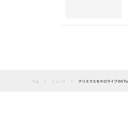
Top
ニュース
クリスマスをホロライブのVTub