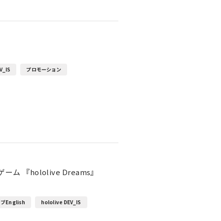
V_IS
プロモーション
『hololive Dreams』
English
hololive DEV_IS