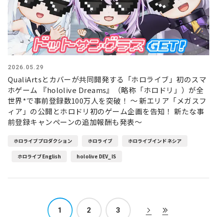
2026.05.29
QualiArtsとカバーが共同開発する「ホロライブ」初のスマ
ホゲーム 『hololive Dreams』（略称「ホロドリ」）が全
世界*で事前登録数100万人を突破！ ～ 新エリア「メガスフ
ィア」の公開とホロドリ初のゲーム企画を告知！ 新たな事
前登録キャンペーンの追加報酬も発表～
ホロライブプロダクション
ホロライブ
ホロライブインドネシア
ホロライブEnglish
hololive DEV_IS
next
last
1
2
3