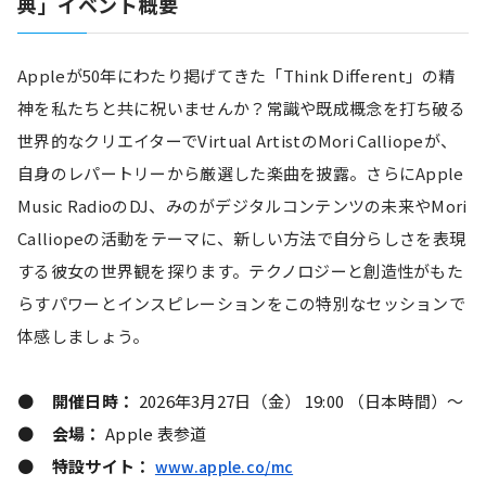
典」イベント概要
Appleが50年にわたり掲げてきた「Think Diﬀerent」の精
神を私たちと共に祝いませんか？常識や既成概念を打ち破る
世界的なクリエイターでVirtual ArtistのMori Calliopeが、
自身のレパートリーから厳選した楽曲を披露。さらにApple 
Music RadioのDJ、みのがデジタルコンテンツの未来やMori 
Calliopeの活動をテーマに、新しい方法で自分らしさを表現
する彼女の世界観を探ります。テクノロジーと創造性がもた
らすパワーとインスピレーションをこの特別なセッションで
体感しましょう。
●     
開催日時：
 2026年3月27日（金） 19:00 （日本時間）〜
●     
会場：
 Apple 表参道
●     
特設サイト： 
www.apple.co/mc