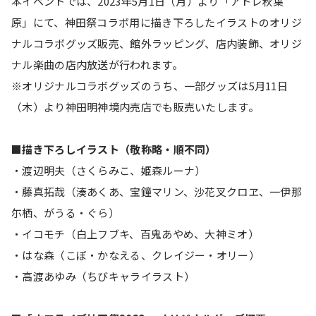
本イベントでは、2023年5月1日（月）より「アトレ秋葉
原」にて、神田祭コラボ用に描き下ろしたイラストのオリジ
ナルコラボグッズ販売、館外ラッピング、店内装飾、オリジ
ナル楽曲の店内放送が行われます。
※オリジナルコラボグッズのうち、一部グッズは5月11日
（木）より神田明神境内売店でも販売いたします。
■描き下ろしイラスト（敬称略・順不同）
・渡辺明夫（さくらみこ、姫森ルーナ）
・藤真拓哉（湊あくあ、宝鐘マリン、沙花叉クロヱ、一伊那
尓栖、がうる・ぐら）
・イコモチ（白上フブキ、百鬼あやめ、大神ミオ）
・はな森（こぼ・かなえる、クレイジー・オリー）
・高渡あゆみ（ちびキャライラスト）