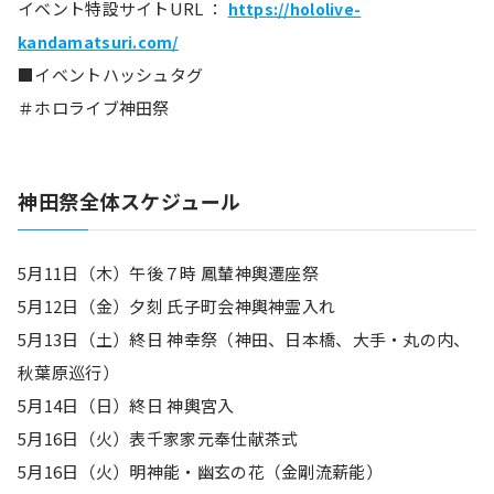
イベント特設サイトURL ： 
https://hololive-
kandamatsuri.com/
■イベントハッシュタグ
＃ホロライブ神田祭
神田祭全体スケジュール
5月11日（木）午後７時 鳳輦神輿遷座祭
5月12日（金）夕刻 氏子町会神輿神霊入れ
5月13日（土）終日 神幸祭（神田、日本橋、大手・丸の内、
秋葉原巡行）
5月14日（日）終日 神輿宮入
5月16日（火）表千家家元奉仕献茶式
5月16日（火）明神能・幽玄の花（金剛流薪能）